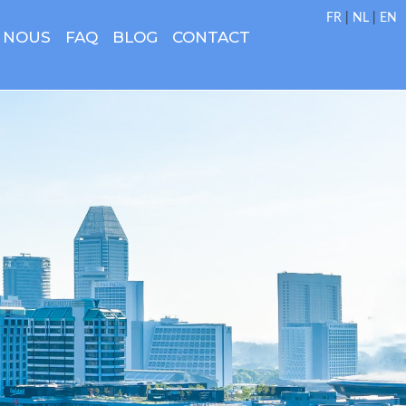
FR
|
NL
|
EN
 NOUS
FAQ
BLOG
CONTACT